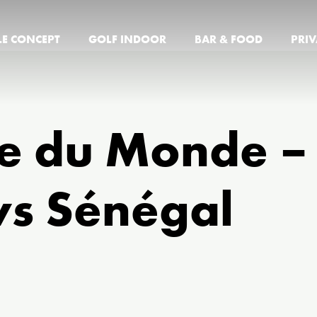
LE CONCEPT
GOLF INDOOR
BAR & FOOD
PRIV
e du Monde –
vs Sénégal